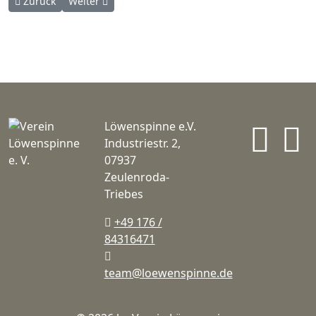
Vorheriger Beitrag: Greizer Märchen-Fenster 2023
Nächster Beitrag: Greizer Märchen-Fenster 2021
Zurück
Weiter
In
Löwenspinne e.V.
Industriestr. 2,
07937
Zeulenroda-
Triebes
+49 176 /
84316471
team@loewenspinne.de