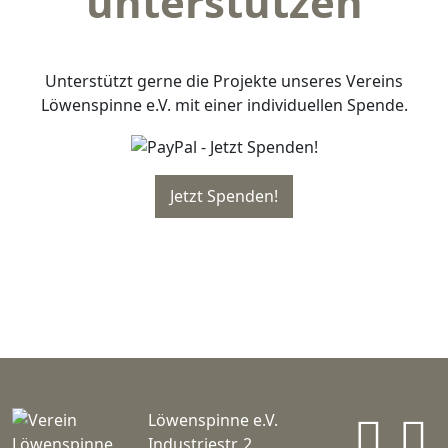
unterstützen
Unterstützt gerne die Projekte unseres Vereins
Löwenspinne e.V. mit einer individuellen Spende.
In
Löwenspinne e.V.
Industriestr. 2,