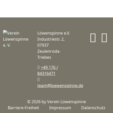
In
Löwenspinne e.V.
Industriestr. 2,
07937
Zeulenroda-
Triebes
+49 176 /
84316471
team@loewenspinne.de
© 2026 by Verein Löwenspinne
Barriere-Freiheit
Impressum
Datenschutz